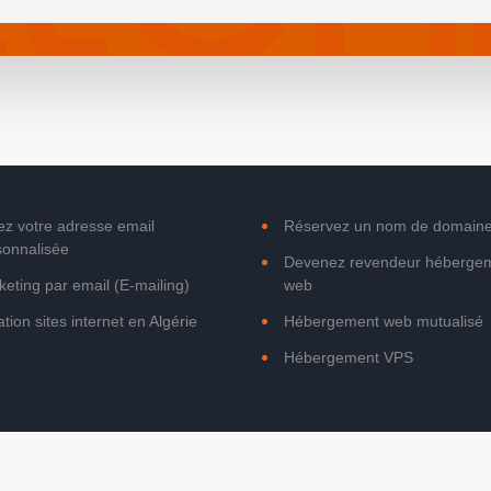
ez votre adresse email
Réservez un nom de domain
sonnalisée
Devenez revendeur héberge
eting par email (E-mailing)
web
tion sites internet en Algérie
Hébergement web mutualisé
Hébergement VPS