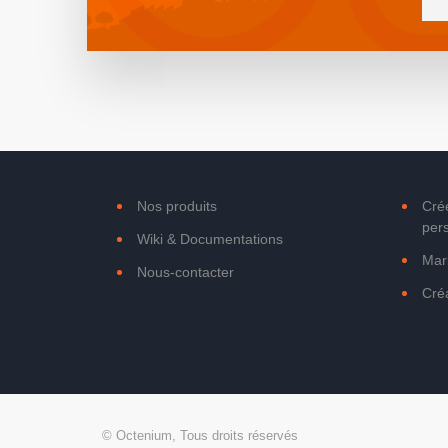
Nos produits
Cré
per
Wiki & Documentations
Mark
Nous-contacter
Créa
© Octenium, Tous droits réservés