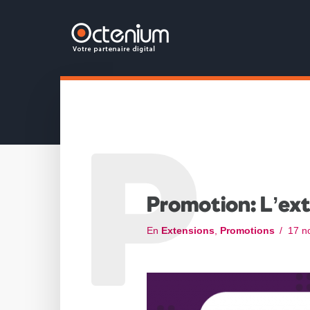
P
Promotion: L’ex
En
Extensions
,
Promotions
17 n