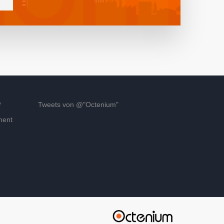
e
Tweets von @"Octenium"
ment